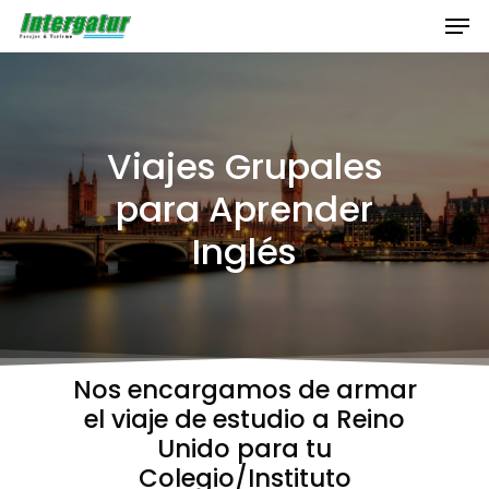
Skip
Men
to
main
Close
content
Menu
Viajes Grupales
para Aprender
Inglés
Nos encargamos de armar
el viaje de estudio a Reino
Unido para tu
Colegio/Instituto