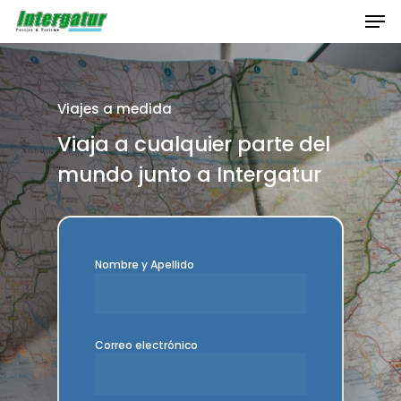
Skip
Men
to
main
Close
content
Menu
Viajes a medida
Viaja a cualquier parte del
mundo junto a Intergatur
Nombre y Apellido
Correo electrónico