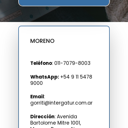
MORENO
Teléfono
:
011-7079-8003
WhatsApp:⁣⁣⁣⁣⁣⁣⁣⁣⁣⁣
+54 9 11 5478
9000
Email
:
gorriti@intergatur.com.ar
Dirección
: Avenida
Bartolome Mitre 1001,